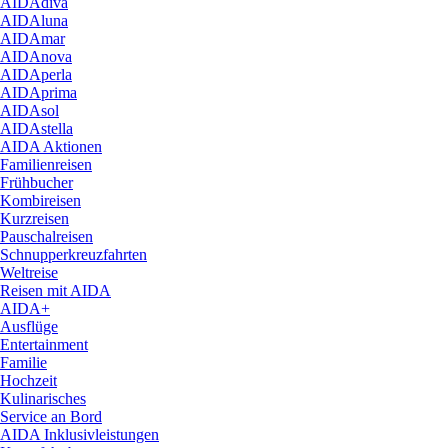
AIDAdiva
AIDAluna
AIDAmar
AIDAnova
AIDAperla
AIDAprima
AIDAsol
AIDAstella
AIDA Aktionen
Familienreisen
Frühbucher
Kombireisen
Kurzreisen
Pauschalreisen
Schnupperkreuzfahrten
Weltreise
Reisen mit AIDA
AIDA+
Ausflüge
Entertainment
Familie
Hochzeit
Kulinarisches
Service an Bord
AIDA Inklusivleistungen