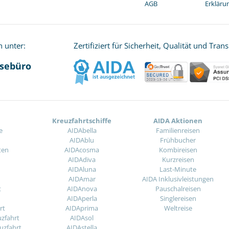
AGB
Erklärun
h unter:
Zertifiziert für Sicherheit, Qualität und Tran
isebüro
Kreuzfahrtschiffe
AIDA Aktionen
e
AIDAbella
Familienreisen
AIDAblu
Frühbucher
ten
AIDAcosma
Kombireisen
AIDAdiva
Kurzreisen
AIDAluna
Last-Minute
AIDAmar
AIDA Inklusivleistungen
t
AIDAnova
Pauschalreisen
AIDAperla
Singlereisen
rt
AIDAprima
Weltreise
uzfahrt
AIDAsol
uzfahrt
AIDAstella